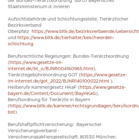
der Bundes-Tierärzteordnung durch Bayerisches
Staatsministerium d. Inneren
Aufsichtsbehörde und Schlichtungsstelle: Tierärztlicher
Bezirksverband
Oberpfalz
https://www.bltk.de/bezirksverbaende/uebersicht
und
https://www.bltk.de/tierhalter/beschwerden-
schlichtung
Berufsrechtliche Regelungen: Bundes-Tierärzteordnung
(
https://www.gesetze-im-
internet.de/bt_o/BJNR004160965.html
),
Tierärztegebührenordnung GOT (
https://www.gesetze-
im-internet.de/got_2022/BJNR140100022.html
),
Heilberufe Kammergesetz HKaF (
https://www.gesetze-
bayern.de/Content/Document/BayHKaG
),
Berufsordnung für Tierärzte in Bayern
(
https://www.bltk.de/kammer/rechtsgrundlagen/berufsordn
bot
)
Berufshaftpflichtversicherung: Bayerischer
Versicherungsverband -
Versicherungsaktiengesellschaft, 80530 München,